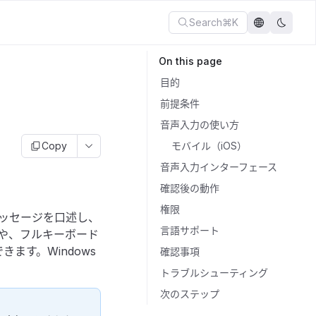
Search
⌘K
On this page
目的
前提条件
音声入力の使い方
Copy
モバイル（iOS）
音声入力インターフェース
確認後の動作
権限
ッセージを口述し、
言語サポート
や、フルキーボード
きます。Windows
確認事項
トラブルシューティング
次のステップ