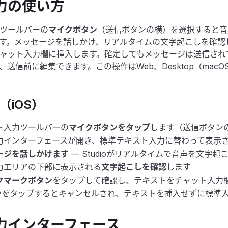
力の使い方
ツールバーの
マイクボタン
（送信ボタンの横）を選択すると音
す。メッセージを話しかけ、リアルタイムの文字起こしを確認
ャット入力欄に挿入します。確定してもメッセージは送信され
、送信前に編集できます。この操作はWeb、Desktop（mac
（iOS）
ト入力ツールバーの
マイクボタンをタップ
します（送信ボタン
力インターフェースが開き、標準テキスト入力に替わって表示
ージを話しかけます
— Studioがリアルタイムで音声を文字起
力エリアの下部に表示される
文字起こしを確認
します
クマークボタン
をタップして確認し、テキストをチャット入力
ン
をタップするとキャンセルされ、テキストを挿入せずに標準
力インターフェース