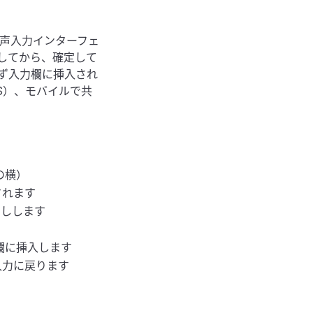
声入力インターフェ
してから、確定して
ず入力欄に挿入され
OS）、モバイルで共
の横）
されます
こしします
欄に挿入します
入力に戻ります