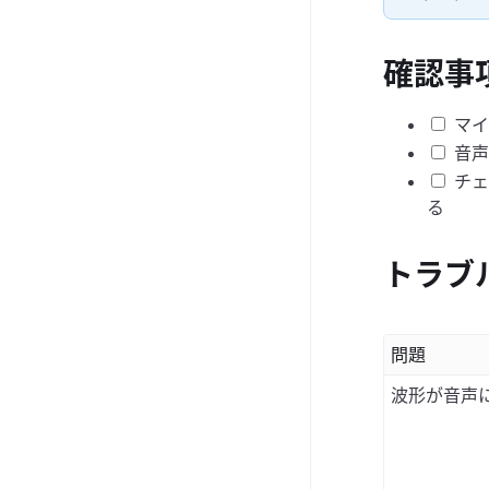
確認事
マイ
音声
チェ
る
トラブ
問題
波形が音声