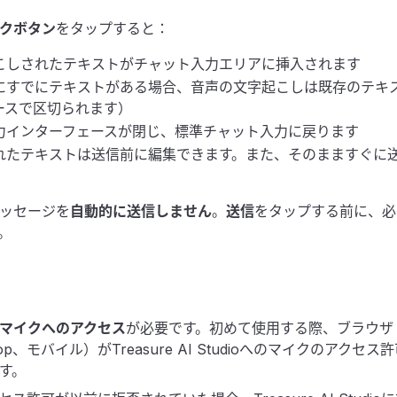
クボタン
をタップすると：
こしされたテキストがチャット入力エリアに挿入されます
にすでにテキストがある場合、音声の文字起こしは既存のテキ
ースで区切られます）
力インターフェースが閉じ、標準チャット入力に戻ります
れたテキストは送信前に編集できます。また、そのまますぐに
ッセージを
自動的に送信しません
。
送信
をタップする前に、必
。
マイクへのアクセス
が必要です。初めて使用する際、ブラウザ
top、モバイル）がTreasure AI Studioへのマイクのアク
す。