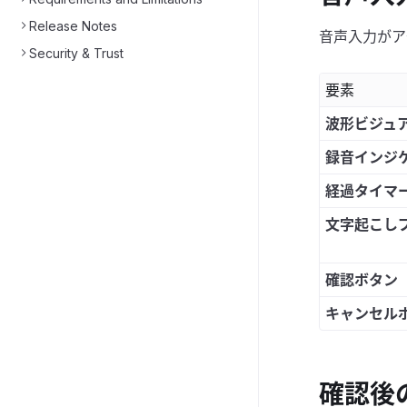
Release Notes
音声入力がア
Security & Trust
要素
波形ビジュ
録音インジ
経過タイマ
文字起こし
確認ボタン
キャンセル
確認後