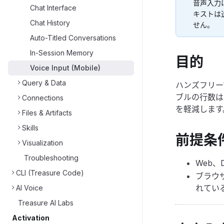
音声入力
Chat Interface
キストは
Chat History
せん。
Auto-Titled Conversations
In-Session Memory
目的
Voice Input (Mobile)
Query & Data
ハンズフリー
ブルの行数は
Connections
を軽減します
Files & Artifacts
Skills
前提条
Visualization
Troubleshooting
Web、D
CLI (Treasure Code)
ブラウザ
れてい
AI Voice
Treasure AI Labs
Activation