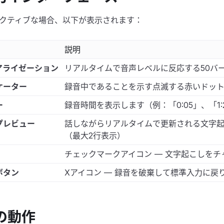
クティブな場合、以下が表示されます：
説明
アライゼーション
リアルタイムで音声レベルに反応する50バ
ケーター
録音中であることを示す点滅する赤いドッ
ー
録音時間を表示します（例：「0:05」、「1:
プレビュー
話しながらリアルタイムで更新される文字
（最大2行表示）
チェックマークアイコン — 文字起こしを
ボタン
Xアイコン — 録音を破棄して標準入力に戻
の動作