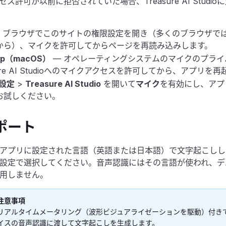
ス許可が以前に拒否されていた場合、Treasure AI Studi
 ブラウザでこのサイトの権限設定を開き（多くのブラウザで
から）、マイクを許可してからページを再読み込みします。
op（macOS）
— オペレーティングシステムのマイクのプライ
sure AI Studioへのマイクアクセスを許可してから、アプリを
設定
>
Treasure AI Studio
を開いて
マイク
を有効にし、アプ
お試しください。
ポート
アプリに設定された言語（英語または日本語）で文字起こしし
設定で選択してください。音声認識にはその言語が使われ、デ
用しません。
注意事項
リアルタイムメータリング（波形ビジュアライゼーションを駆動）付き
イスの音声認識に渡して文字起こしを生成します。