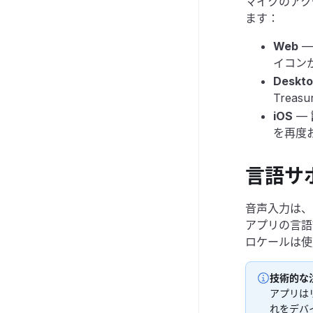
マイクのアクセ
ます：
Web
—
イコン
Deskt
Trea
iOS
—
を再度
言語サ
音声入力は、
アプリの言語
ロケールは使
技術的な
アプリは
れをデバ