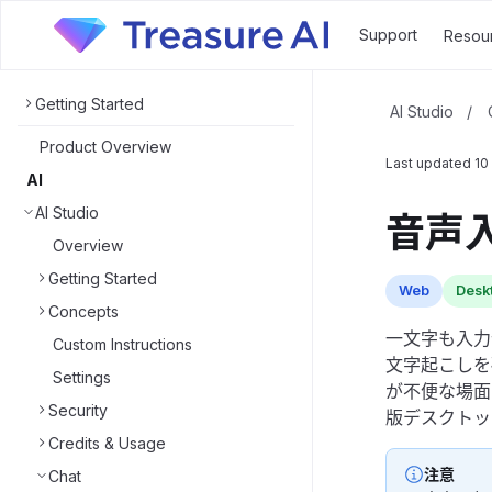
Support
Resou
Getting Started
AI Studio
/
Product Overview
Last updated
10
AI
AI Studio
音声
Overview
Getting Started
Web
Desk
Concepts
一文字も入力
Custom Instructions
文字起こしを
Settings
が不便な場面で
Security
版デスクトッ
Credits & Usage
注意
Chat