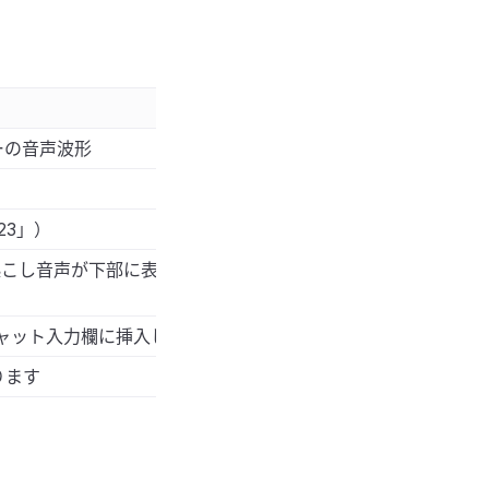
ーの音声波形
ト
23」）
起こし音声が下部に表示されます
チャット入力欄に挿入します
ります