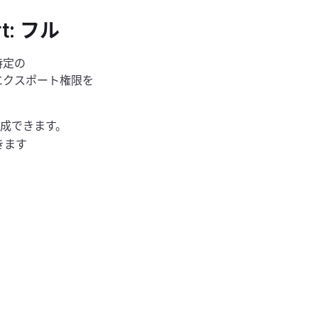
rt: フル
と特定の
のエクスポート権限を
作成できます。
できます