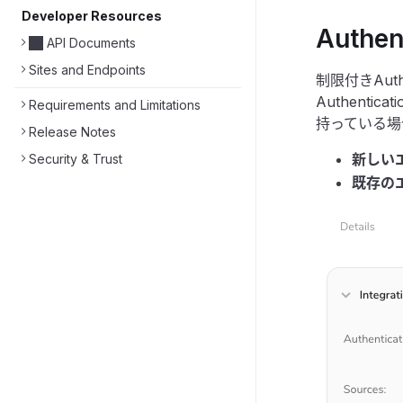
Developer Resources
Authen
API Documents
Sites and Endpoints
制限付きAuth
Authent
Requirements and Limitations
持っている場
Release Notes
新しい
Security & Trust
既存の