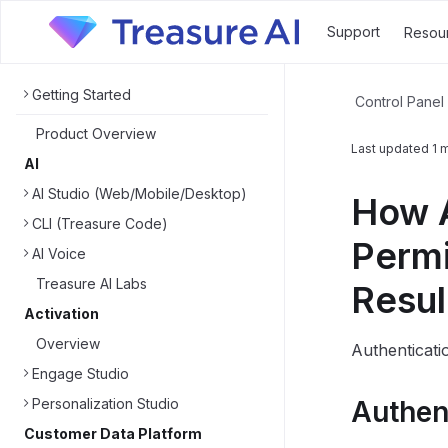
Support
Resou
Getting Started
Control Panel
Product Overview
Last updated
1 
AI
AI Studio (Web/Mobile/Desktop)
How A
CLI (Treasure Code)
Permi
AI Voice
Treasure AI Labs
Resul
Activation
Overview
Authenti
Engage Studio
Personalization Studio
Authen
Customer Data Platform