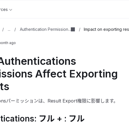
rces
...
Authentication Permission...
/
/
/
Impact on exporting resu
month ago
uthentications
ssions Affect Exporting
ts
cationsパーミッションは、Result Export権限に影響します。
tications: フル + : フル