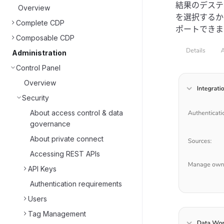
結果のデスティ
Overview
を選択するか、
Complete CDP
ポートできま
Composable CDP
Administration
Control Panel
Overview
Security
About access control & data
governance
About private connect
Accessing REST APIs
API Keys
Authentication requirements
Users
Tag Management