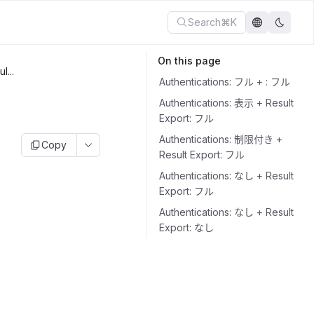
Search
⌘K
On this page
l...
Authentications: フル + : フル
Authentications: 表示 + Result
Export: フル
Authentications: 制限付き +
Copy
Result Export: フル
Authentications: なし + Result
Export: フル
Authentications: なし + Result
Export: なし