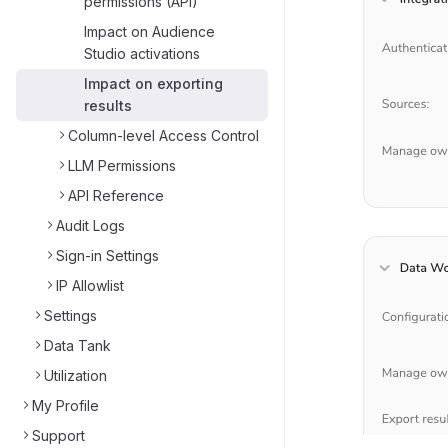
permissions (API)
Impact on Audience
Studio activations
Impact on exporting
results
Column-level Access Control
LLM Permissions
API Reference
Audit Logs
Sign-in Settings
IP Allowlist
Settings
Data Tank
Utilization
My Profile
Support