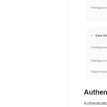
Authen
Authent