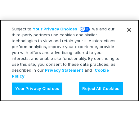
Subject to
Your Privacy Choices
we and our
third-party partners use cookies and similar
technologies to view and retain your site interactions,
perform analytics, improve your experience, provide
you with offers and advertising tailored to your
interests, and enable site functionality. By continuing to
use this site, you consent to these data practices, as
described in our
Privacy Statement
and
Cookie
Policy
AI に質問
Your Privacy Choices
Reject All Cookies
LEARN
Release Notes
Treasure Boxes
RESOURCES