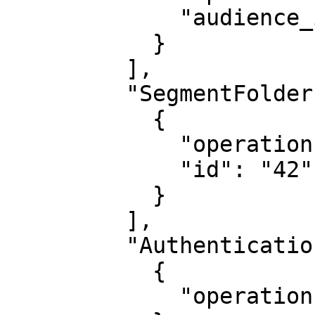
             "audience_id": "42"

           }

         ],

         "SegmentFolder": [

           {

             "operation": "view",

             "id": "42"

           }

         ],

         "Authentications": [

           {

             "operation": "use"
