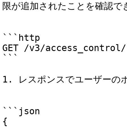
限が追加されたことを確認でき
```http

GET /v3/access_control/
```

1. レスポンスでユーザーの
```json

{
