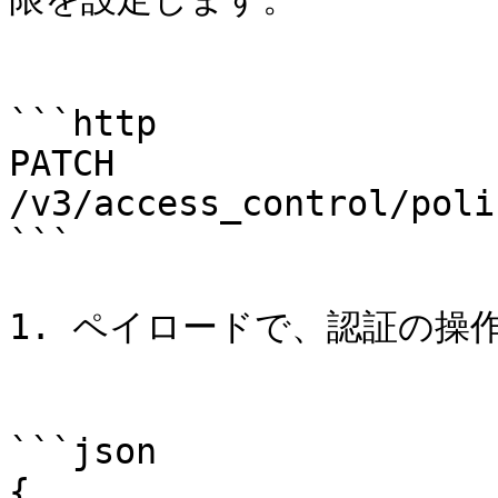
```http

PATCH 
/v3/access_control/poli
```

1. ペイロードで、認証の操作
```json

{
