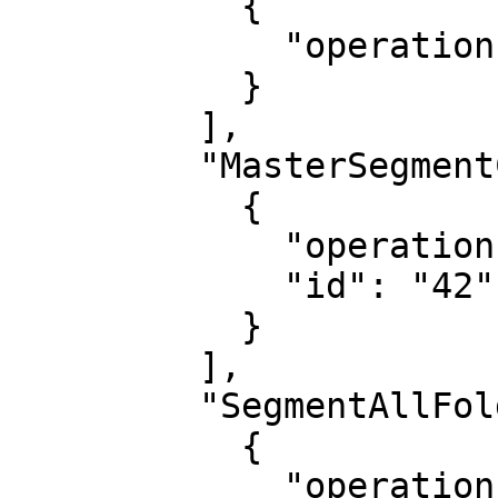
           {

             "operation": "view"

           }

         ],

         "MasterSegmentConfig": [

           {

             "operation": "view",

             "id": "42"

           }

         ],

         "SegmentAllFolders": [

           {

             "operation": "view",
