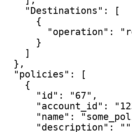
    ],

    "Destinations": [

      {

        "operation": "restricted"

      }

    ]

  },

  "policies": [

    {

      "id": "67",

      "account_id": "123",

      "name": "some_policy",

      "description": ""
