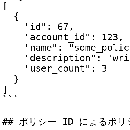
[

  {

    "id": 67,

    "account_id": 123,

    "name": "some_policy",

    "description": "written about the policy",

    "user_count": 3

  }

]

```

## ポリシー ID によるポ