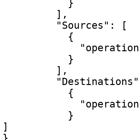
           }

         ],

         "Sources": [

           {

             "operation": "restricted"

           }

         ],

         "Destinations": [

           {

             "operation": "restricted"

           }

]

}
