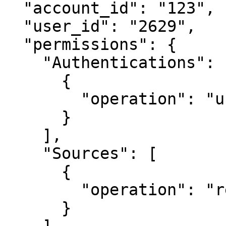
  "account_id": "123",

  "user_id": "2629",

  "permissions": {

    "Authentications": [

      {

        "operation": "use"

      }

    ],

    "Sources": [

      {

        "operation": "restricted"

      }
