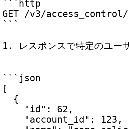
```http

GET /v3/access_control/
```

1. レスポンスで特定のユー
```json

[

  {

    "id": 62,

    "account_id": 123,
