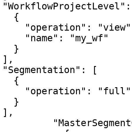
"WorkflowProjectLevel": 
  {

    "operation": "view",

    "name": "my_wf"

  }

],

"Segmentation": [

  {

    "operation": "full"

  }

],

         "MasterSegmentConfigs": [
