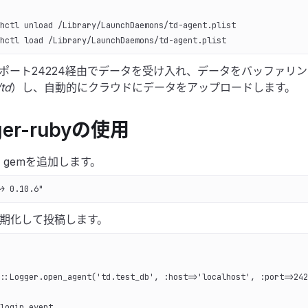
hctl unload /Library/LaunchDaemons/td-agent.plist
hctl load /Library/LaunchDaemons/td-agent.plist
tは、ポート24224経由でデータを受け入れ、データをバッファリ
/td
）し、自動的にクラウドにデータをアップロードします。
gger-rubyの使用
td' gemを追加します。
> 0.10.6"
期化して投稿します。
::Logger.open_agent('td.test_db', :host=>'localhost', :port=>242
login event