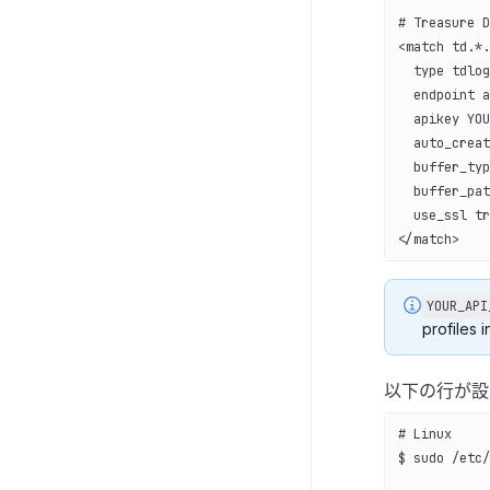
# Treasure D
<match td.*.
  type tdlog
  endpoint a
  apikey YOU
  auto_creat
  buffer_typ
  buffer_pat
  use_ssl tr
</match>
YOUR_API
profiles 
以下の行が設
# Linux
$ sudo /etc/