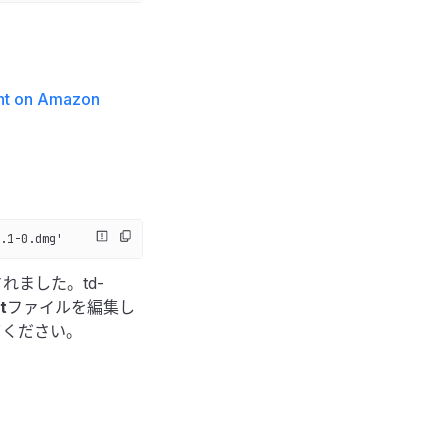
ent on Amazon
.1-0.dmg'
されました。td-
t
ファイルを編集し
変更してください。