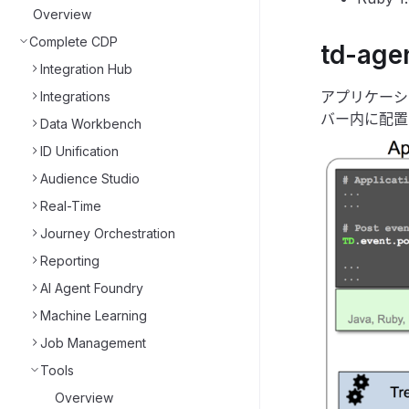
Overview
Complete CDP
td-a
Integration Hub
アプリケーシ
Integrations
バー内に配置
Data Workbench
ID Unification
Audience Studio
Real-Time
Journey Orchestration
Reporting
AI Agent Foundry
Machine Learning
Job Management
Tools
Overview