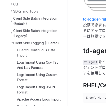
CLI
SDKs and Tools
Client Side Batch Integration
td-logger-ru
(Embulk)
投稿できます
ドにアップロ
Client Side Batch Integration
ーは無視でき
(Legacy)
Client Side Logging (Fluentd)
td-a
Fluentd Continuous Data
Import
をイ
td-agent
Logs Import Using Csv Tsv
ジェントプロ
And Ltsv Formats
アを使用して
Logs Import Using Custom
Format
RHEL/Ce
Logs Import Using JSON
Format
$ curl -L ht
Apache Access Logs Import