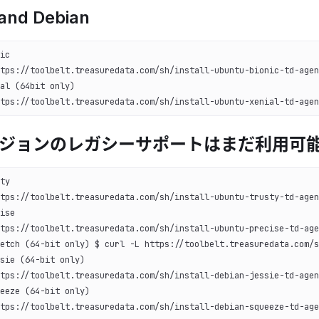
and Debian
ic
tps://toolbelt.treasuredata.com/sh/install-ubuntu-bionic-td-agen
al (64bit only)
tps://toolbelt.treasuredata.com/sh/install-ubuntu-xenial-td-agen
ージョンのレガシーサポートはまだ利用可
ty
tps://toolbelt.treasuredata.com/sh/install-ubuntu-trusty-td-agen
ise
tps://toolbelt.treasuredata.com/sh/install-ubuntu-precise-td-age
etch (64-bit only) $ curl -L https://toolbelt.treasuredata.com/s
sie (64-bit only)
tps://toolbelt.treasuredata.com/sh/install-debian-jessie-td-agen
eeze (64-bit only)
tps://toolbelt.treasuredata.com/sh/install-debian-squeeze-td-age