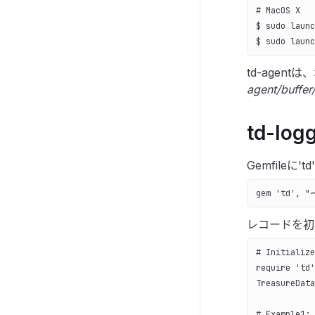
# MacOS X
$ sudo launc
$ sudo launc
td-agen
agent/buffer
td-lo
Gemfileに'
gem 'td', "~
レコードを初
# Initialize
require 'td'
TreasureData
# Example1: 