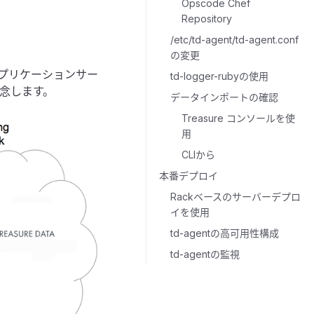
Opscode Chef
Repository
/etc/td-agent/td-agent.conf
の変更
はアプリケーションサー
td-logger-rubyの使用
念します。
データインポートの確認
Treasure コンソールを使
用
CLIから
本番デプロイ
Rackベースのサーバーデプロ
イを使用
td-agentの高可用性構成
td-agentの監視