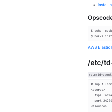
Install
Opscode
$ echo 'cook
$ berks inst
AWS Elastic 
/etc/t
/etc/td-agent
# Input from
<source>
  type forwa
  port 24224
</source>