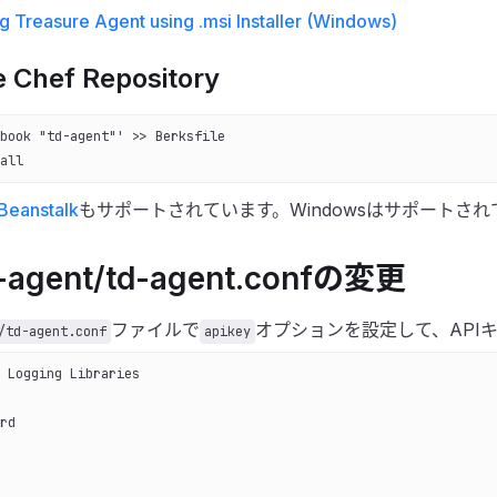
ing Treasure Agent using .msi Installer (Windows)
 Chef Repository
book "td-agent"' >> Berksfile
all
Beanstalk
もサポートされています。Windowsはサポートさ
d-agent/td-agent.confの変更
ファイルで
オプションを設定して、API
/td-agent.conf
apikey
 Logging Libraries
rd