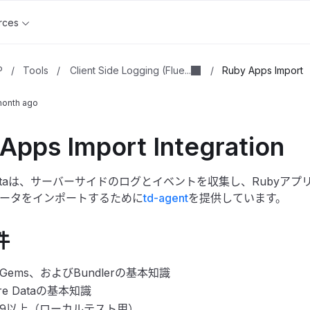
rces
Client Side Logging (Flue...
P
/
Tools
/
/
Ruby Apps Import
month ago
Apps Import Integration
e Dataは、サーバーサイドのログとイベントを収集し、Rubyア
ータをインポートするために
td-agent
を提供しています。
件
、Gems、およびBundlerの基本知識
ure Dataの基本知識
 1.9以上（ローカルテスト用）