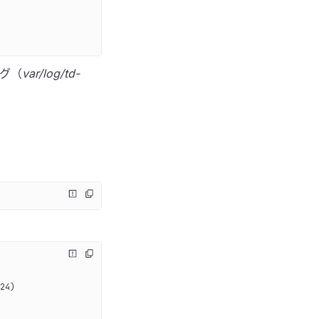
ング（
var/log/td-
24)