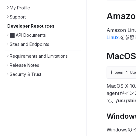
My Profile
Amazon
Support
Developer Resources
Amazon Li
API Documents
Linux.
を参照
Sites and Endpoints
MacOS 
Requirements and Limitations
Release Notes
$ open 'http
Security & Trust
MacOS X 
agentがイ
て、
/usr/sbi
Windows
Window