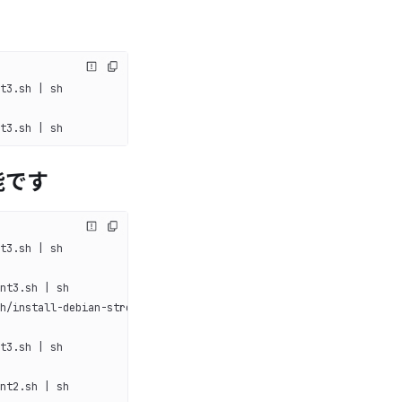
t3.sh | sh
t3.sh | sh
能です
t3.sh | sh
nt3.sh | sh
h/install-debian-stretch-td-agent3.sh | sh
t3.sh | sh
nt2.sh | sh