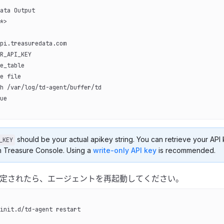
ata Output
*>
pi.treasuredata.com
R_API_KEY
e_table
e file
h /var/log/td-agent/buffer/td
ue
should be your actual apikey string. You can retrieve your API
_KEY
in Treasure Console. Using a
write-only API key
is recommended.
定されたら、エージェントを再起動してください。
init.d/td-agent restart