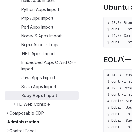
Rails Apps Import
Ubuntu 
Python Apps Import
Php Apps Import
# 18.04 Bion
Perl Apps Import
$ curl -L ht
# 16.04 Xeni
NodeJS Apps Import
$ curl -L ht
Nginx Access Logs
.NET Apps Import
EOLバ
Embedded Apps C And C++
Import
# 14.04 Trus
Java Apps Import
$ curl -L ht
Scala Apps Import
# 12.04 Prec
$ curl -L ht
Ruby Apps Import
# Debian Str
TD Web Console
# Debian Jes
Composable CDP
$ curl -L ht
# Debian Squ
Administration
$ curl -L ht
Control Panel