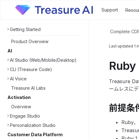
Support
Resou
Getting Started
Complete CD
Product Overview
Last updated
1 
AI
AI Studio (Web/Mobile/Desktop)
Ruby 
CLI (Treasure Code)
AI Voice
Treasur
Treasure AI Labs
ームレスにデ
Activation
前提条
Overview
Engage Studio
Ruby
Personalization Studio
Treas
Customer Data Platform
Ruby