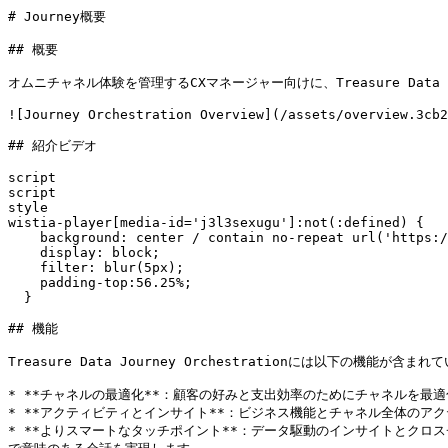
# Journey概要

## 概要

オムニチャネル体験を管理するCXマネージャー向けに、Treasure Data
![Journey Orchestration Overview](/assets/overview.3cb2
## 紹介ビデオ

script

script

style

wistia-player[media-id='j3l3sexugu']:not(:defined) {

    background: center / contain no-repeat url('https://fast.wistia.com/embed/medias/j3l3sexugu/swatch');

    display: block;

    filter: blur(5px);

    padding-top:56.25%;

  }

## 機能

Treasure Data Journey Orchestrationには以下の機能が含まれ
* **チャネルの最適化**：顧客の好みと支出効率のためにチャネルを最
* **アクティビティとインサイト**：ビジネス機能とチャネル全体のア
* **よりスマートなタッチポイント**：データ駆動のインサイトとクロ