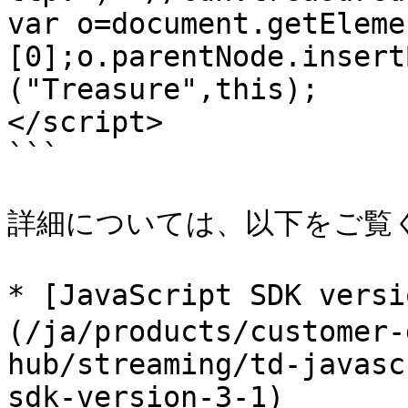
var o=document.getEleme
[0];o.parentNode.insert
("Treasure",this);

</script>

```

詳細については、以下をご覧く
* [JavaScript SDK ver
(/ja/products/customer-
hub/streaming/td-javasc
sdk-version-3-1)
