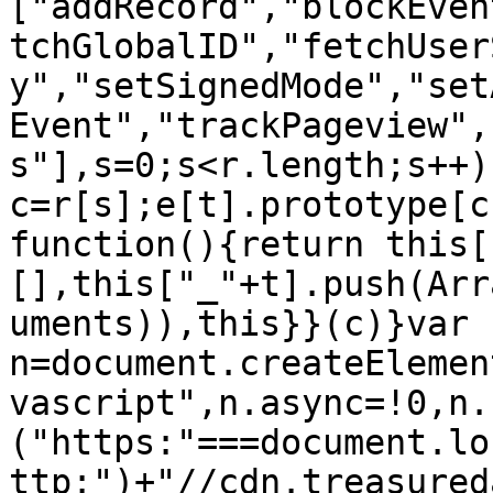
["addRecord","blockEven
tchGlobalID","fetchUser
y","setSignedMode","set
Event","trackPageview",
s"],s=0;s<r.length;s++){
c=r[s];e[t].prototype[c
function(){return this[
[],this["_"+t].push(Arr
uments)),this}}(c)}var 
n=document.createElemen
vascript",n.async=!0,n.
("https:"===document.lo
ttp:")+"//cdn.treasured