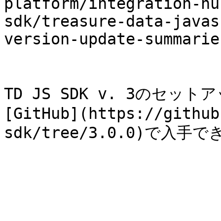
platform/integration-hu
sdk/treasure-data-javas
version-update-summaries
TD JS SDK v. 3のセ
[GitHub](https://github
sdk/tree/3.0.0)で入手