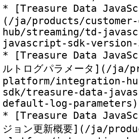
* [Treasure Data JavaS
(/ja/products/customer-
hub/streaming/td-javasc
javascript-sdk-version-
* [Treasure Data Java
ルトログパラメータ](/ja/prod
platform/integration-hu
sdk/treasure-data-javas
default-log-parameters)

* [Treasure Data JavaS
ジョン更新概要](/ja/product