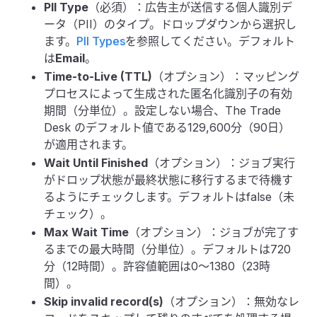
PII Type
（必須）：広告主が送信する個人識別デ
ータ（PII）のタイプ。ドロップダウンから選択し
ます。
PII Types
を参照してください。デフォルト
は
Email
。
Time-to-Live (TTL)
（オプション）：マッピング
プロセスによって生成された匿名化識別子の有効
期間（分単位）。設定しない場合、The Trade
Desk のデフォルト値である129,600分（90日）
が適用されます。
Wait Until Finished
（オプション）：ジョブ実行
がドロップ状態が最終状態に移行するまで待機す
るようにチェックします。デフォルトはfalse（未
チェック）。
Max Wait Time
（オプション）：ジョブが完了す
るまでの最大時間（分単位）。デフォルトは720
分（12時間）。許容値範囲は0〜1380（23時
間）。
Skip invalid record(s)
（オプション）：無効なレ