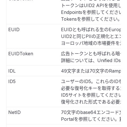
トークンはUID2 APIを使用
Endpointsを参照してください。
Tokensを参照してください。
EUID
EUIDとも呼ばれる生のEurope
UID2と同じPIIの正規化とエ
ヨーロッパ地域の市場要件を満
EUIDToken
広告トークンとも呼ばれる暗号化
詳細については、Unified ID
IDL
49文字または70文字のRampID
ID5
ユーザーのID5。これらのID
必要な復号化キーを取得するため
ID5サイトを参照してください
復号化された形式である必要が
NetID
70文字のbase64エンコード文字列
Portalを参照してください。
重