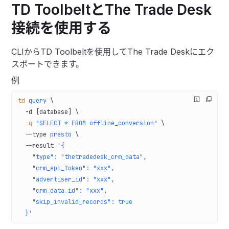
TD ToolbeltとThe Trade Desk
接続を使用する
CLIからTD Toolbeltを使用してThe Trade Deskにエク
スポートできます。
例
td
 query
 \
  -d
 [database] 
\
  -q
 "SELECT * FROM offline_conversion"
 \
  --type
 presto
 \
  --result
 '{
    "type": "thetradedesk_crm_data",
    "crm_api_token": "xxx",
    "advertiser_id": "xxx",
    "crm_data_id": "xxx",
    "skip_invalid_records": true
  }'