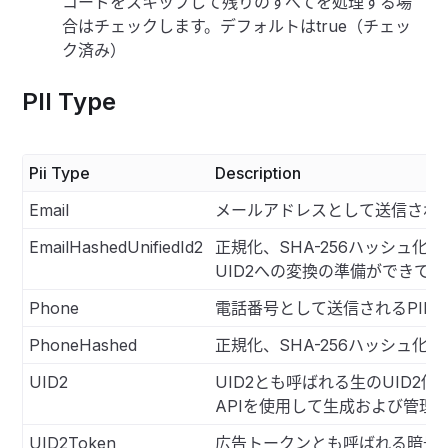
コードをスキップして残りのすべてを処理する場
合はチェックします。デフォルトはtrue（チェッ
ク済み）
PII Type
Pii Type
Description
Email
メールアドレスとして送信される
EmailHashedUnifiedId2
正規化、SHA-256ハッシュ化
UID2への変換の準備ができている
Phone
電話番号として送信されるPII。
PhoneHashed
正規化、SHA-256ハッシュ化、
UID2
UID2とも呼ばれる生のUID2値
APIを使用して生成および管理
UID2Token
広告トークンとも呼ばれる暗号化