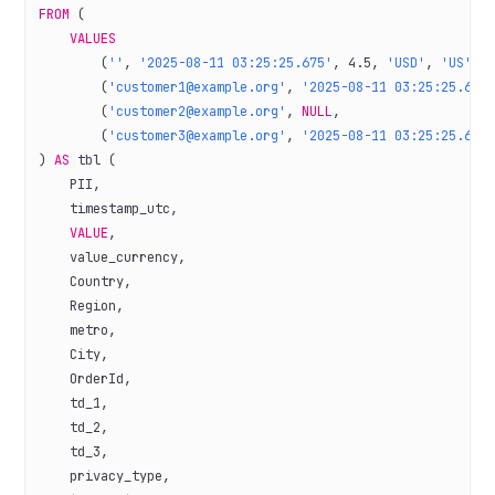
FROM
 (
    VALUES
        (
''
, 
'2025-08-11 03:25:25.675'
, 
4
.
5
, 
'USD'
, 
'US'
, 
        (
'customer1@example.org'
, 
'2025-08-11 03:25:25.675
        (
'customer2@example.org'
, 
NULL
,                   
        (
'customer3@example.org'
, 
'2025-08-11 03:25:25.675
) 
AS
 tbl (
    PII,
    timestamp_utc,
    VALUE
,
    value_currency,
    Country,
    Region,
    metro,
    City,
    OrderId,
    td_1,
    td_2,
    td_3,
    privacy_type,