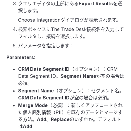
クエリエディタの上部にある
Export Results
を選
択します。
Choose Integrationダイアログが表示されます。
検索ボックスにThe Trade Desk接続名を入力して
フィルタし、接続を選択します。
パラメータを指定します：
Parameters
:
CRM Data Segment ID
（オプション）：CRM
Data Segment ID。
Segment Name
が空の場合は
必須。
Segment Name
（オプション）：セグメント名。
CRM Data Segment ID
が空の場合は必須。
Merge Mode
（必須）：新しくアップロードされ
た個人識別情報（PII）を既存のデータとマージす
る方法。
Add
、
Replace
のいずれか。デフォルト
は
Add