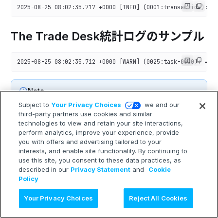
2025-08-25 08:02:35.717 +0000 [INFO] (0001:transaction): *
The Trade Desk統計ログのサンプル
2025-08-25 08:02:35.712 +0000 [WARN] (0025:task-0000): ===
Note
これらの統計は The Trade Desk の非同期の取り込み
Subject to
Your Privacy Choices
we and our
状況を示すもので、アップロードの成否ではありませ
third-party partners use cookies and similar
ん。
Wait Until Finished
を無効にした場合（デフォル
technologies to view and retain your site interactions,
perform analytics, improve your experience, provide
ト）、コネクタは取り込み開始前にステータスを一度だ
you with offers and advertising tailored to your
け読み取るため、すべての値が
になります。これは
0
interests, and enable site functionality. By continuing to
レコードが失われたことを意味しません（アップロード
use this site, you consent to these data practices, as
の成否は上記の
Uploaded records
で確認してくださ
described in our
Privacy Statement
and
Cookie
い）。最終的な取り込み件数を反映させるには、
Wait
Policy
Until Finished
を有効にしてください。
AI に質問
Your Privacy Choices
Reject All Cookies