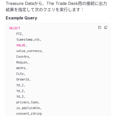
Treasure Dataから、The Trade Desk用の接続に出力
結果を指定して次のクエリを実行します：
Example Query
SELECT
    PII,
    timestamp_utc,
    VALUE
,
    value_currency,
    Country,
    Region,
    metro,
    City,
    OrderId,
    td_1,
    td_2,
    td_3,
    privacy_type,
    is_applicable,
    consent_string