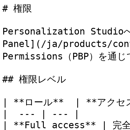
# 権限

Personalization Stud
Panel](/ja/products/con
Permissions（PBP）を
## 権限レベル

| **ロール**  | **アクセス
|  --- | --- |

| **Full access** 