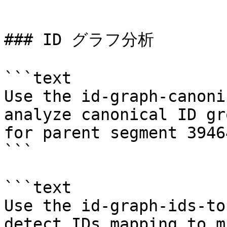
```

### ID グラフ分析

```text

Use the id-graph-canoni
analyze canonical ID gr
for parent segment 39464
```

```text

Use the id-graph-ids-to
detect IDs mapping to m