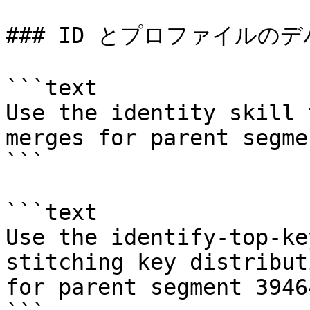
### ID とプロファイルのデ
```text

Use the identity skill 
merges for parent segme
```

```text

Use the identify-top-ke
stitching key distributi
for parent segment 39464