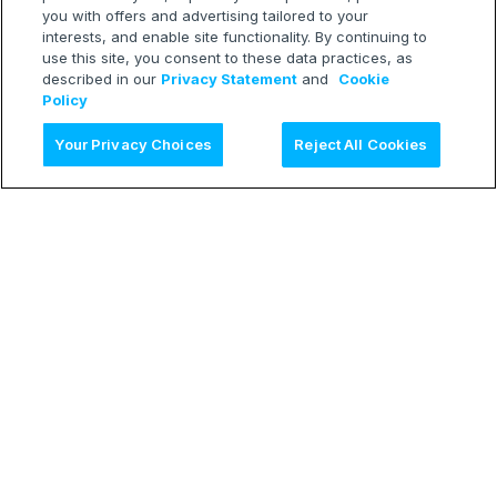
you with offers and advertising tailored to your
interests, and enable site functionality. By continuing to
use this site, you consent to these data practices, as
described in our
Privacy Statement
and
Cookie
Policy
AI に質問
Your Privacy Choices
Reject All Cookies
LEARN
Release Notes
Treasure Boxes
RESOURCES
Developer Blog
Webinars
TECH
Status Page
CONNECT