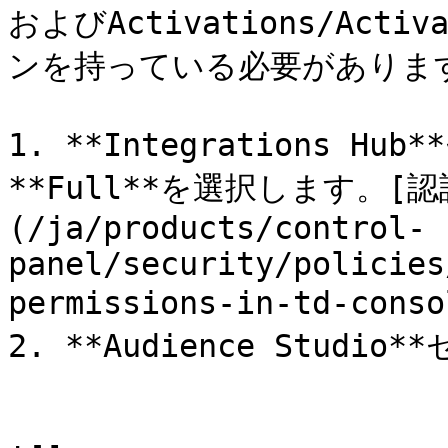
およびActivations/Acti
ンを持っている必要があります
1. **Integrations H
**Full**を選択します。[
(/ja/products/control-
panel/security/policies
permissions-in-td-c
2. **Audience Stud