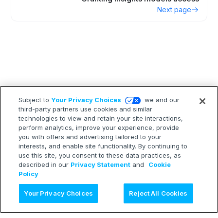
Next page
Subject to
Your Privacy Choices
we and our
third-party partners use cookies and similar
technologies to view and retain your site interactions,
perform analytics, improve your experience, provide
you with offers and advertising tailored to your
interests, and enable site functionality. By continuing to
use this site, you consent to these data practices, as
described in our
Privacy Statement
and
Cookie
Policy
AI に質問
Your Privacy Choices
Reject All Cookies