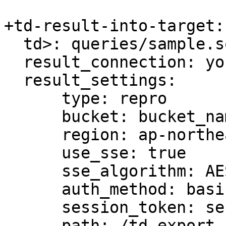
+td-result-into-target:

  td>: queries/sample.sql

  result_connection: your_connections_name

  result_settings:

      type: repro

      bucket: bucket_name

      region: ap-northeast-2

      use_sse: true

      sse_algorithm: AES256

      auth_method: basic

      session_token: session_token

      path: /td-export-repro/file_output.csv
