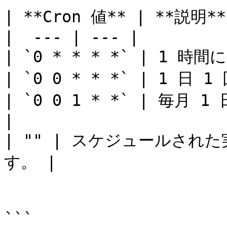
| **Cron 値** | **説明** 
|  --- | --- |

| `0 * * * *` | 1 時
| `0 0 * * *` | 1 日
| `0 0 1 * *` | 毎月
|

| "" | スケジュールさ
す。 |

```
