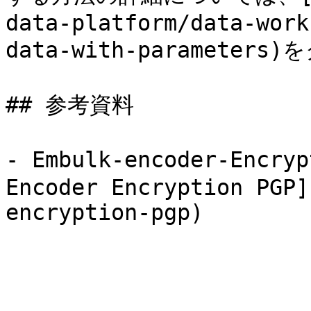
data-platform/data-work
data-with-paramete
## 参考資料

- Embulk-encoder-Encr
Encoder Encryption PGP]
encryption-pgp)