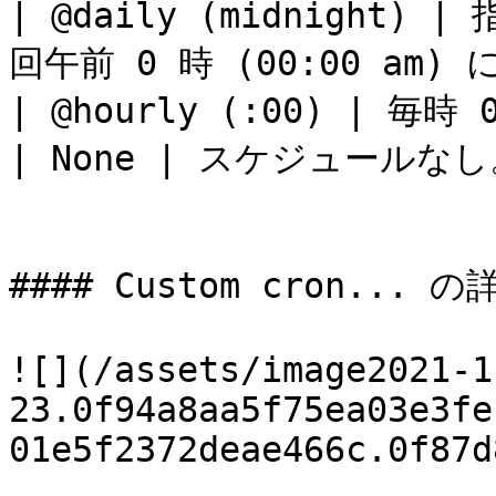
| @daily (midnight)
回午前 0 時 (00:00 am)
| @hourly (:00) | 毎
| None | スケジュールなし。
#### Custom cron... の詳
![](/assets/image2021-1
23.0f94a8aa5f75ea03e3fe
01e5f2372deae466c.0f87d