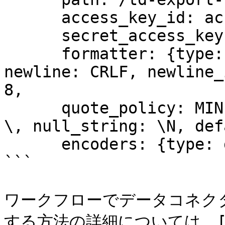
      access_key_id: access_id

      secret_access_key: secret_key

      formatter: {type: csv, delimiter: "\t", 
newline: CRLF, newline_
8,

      quote_policy: MINIMAL, quote: '"', escape: 
\, null_string: \N, def
      encoders: {type: gzip}

```

ワークフローでデータコネク
する方法の詳細については、[こちら