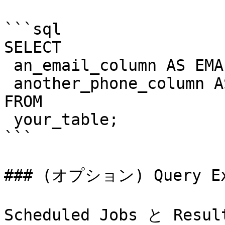
```sql

SELECT

 an_email_column AS EMAIL,

 another_phone_column AS PHONE

FROM

 your_table;

```

### (オプション) Query
Scheduled Jobs と Re