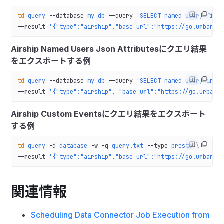
td
 query
 --database
 my_db
 --query
 'SELECT named_user, firs
--result 
'{"type":"airship","base_url":"https://go.urbanai
Airship Named Users Json Attributesにクエリ結果
をエクスポートする例
td
 query
 --database
 my_db
 --query
 'SELECT named_user, inst
--result 
'{"type":"airship", "base_url":"https://go.urbana
Airship Custom Eventsにクエリ結果をエクスポート
する例
td
 query
 -d
 database
 -w
 -q
 query.txt
 --type
 presto
 \
--result 
'{"type":"airship","base_url":"https://go.urbanai
関連情報
Scheduling Data Connector Job Execution from