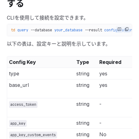
する
CLIを使用して接続を設定できます。
td
 query
 --database
 your_database
 --result
 configuration
 q
以下の表は、設定キーと説明を示しています。
Config Key
Type
Required
type
string
yes
base_url
string
yes
string
-
access_token
string
-
app_key
string
No
app_key_custom_events