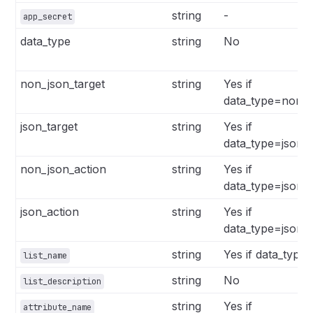
string
-
app_secret
data_type
string
No
non_json_target
string
Yes if
data_type=non_js
json_target
string
Yes if
data_type=json_a
non_json_action
string
Yes if
data_type=json_a
json_action
string
Yes if
data_type=json_a
string
Yes if data_type=s
list_name
string
No
list_description
string
Yes if
attribute_name