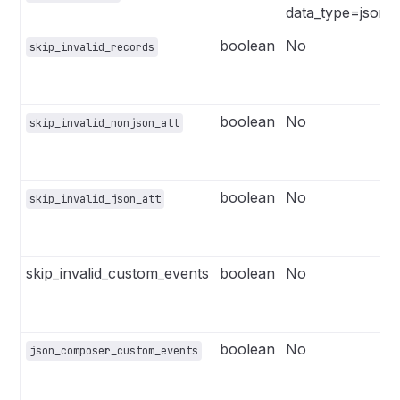
data_type=json_a
boolean
No
skip_invalid_records
boolean
No
skip_invalid_nonjson_att
boolean
No
skip_invalid_json_att
skip_invalid_custom_events
boolean
No
boolean
No
json_composer_custom_events