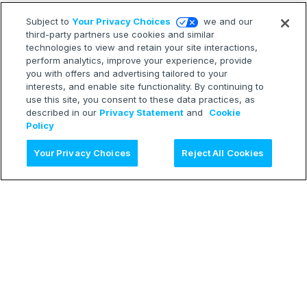
Subject to
Your Privacy Choices
we and our
third-party partners use cookies and similar
technologies to view and retain your site interactions,
perform analytics, improve your experience, provide
you with offers and advertising tailored to your
interests, and enable site functionality. By continuing to
use this site, you consent to these data practices, as
described in our
Privacy Statement
and
Cookie
Policy
AI に質問
Your Privacy Choices
Reject All Cookies
LEARN
Release Notes
Treasure Boxes
RESOURCES
Developer Blog
Webinars