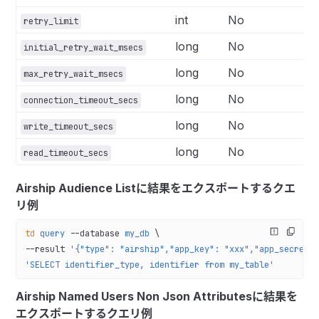
int
No
retry_limit
long
No
initial_retry_wait_msecs
long
No
max_retry_wait_msecs
long
No
connection_timeout_secs
long
No
write_timeout_secs
long
No
read_timeout_secs
Airship Audience Listに結果をエクスポートするクエ
リ例
td
 query
 --database
 my_db
 \
--result 
'{"type": "airship","app_key": "xxx","app_secret"
'SELECT identifier_type, identifier from my_table'
Airship Named Users Non Json Attributesに結果を
エクスポートするクエリ例